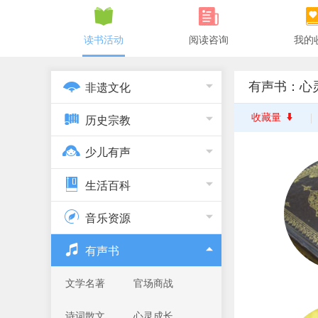
读书活动
阅读咨询
我的
有声书：心
非遗文化
收藏量
历史宗教
少儿有声
生活百科
音乐资源
有声书
文学名著
官场商战
诗词散文
心灵成长