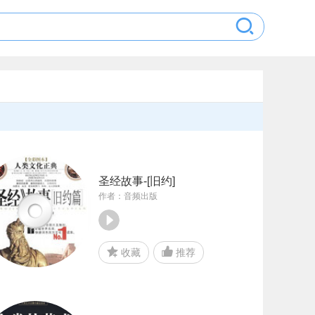
圣经故事-[旧约]
作者：音频出版
收藏
推荐